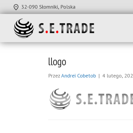
location_on
32-090 Słomniki, Polska
llogo
Przez
Andrei Cobetob
|
4 lutego, 20