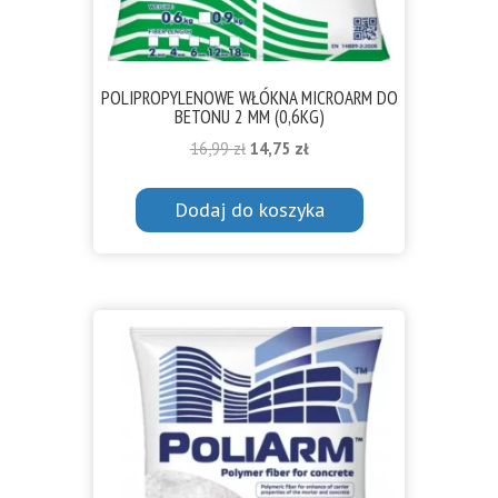
POLIPROPYLENOWE WŁÓKNA MICROARM DO
BETONU 2 MM (0,6KG)
Pierwotna
Aktualna
16,99
zł
14,75
zł
cena
cena
wynosiła:
wynosi:
Dodaj do koszyka
16,99 zł.
14,75 zł.