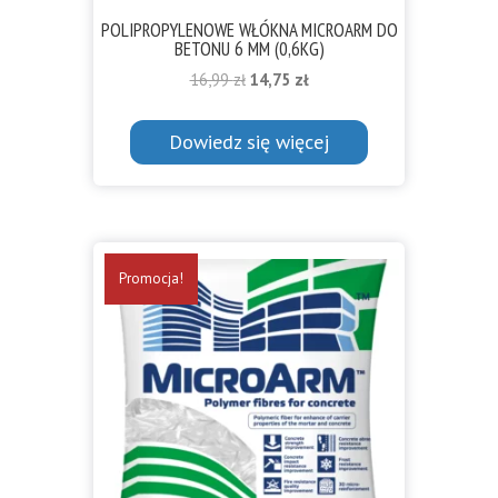
POLIPROPYLENOWE WŁÓKNA MICROARM DO
BETONU 6 MM (0,6KG)
Pierwotna
Aktualna
16,99
zł
14,75
zł
cena
cena
wynosiła:
wynosi:
Dowiedz się więcej
16,99 zł.
14,75 zł.
Promocja!