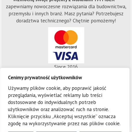
zapewniamy nowoczesne rozwiązania dla budownictwa,
przemysłu i innych branż. Masz pytania? Potrzebujesz
doradztwa technicznego? Chętnie pomożemy!
Since 2016
Fiber.Bet © 2025
Cenimy prywatność użytkowników
Wszystkie prawa zastrzeżone.
Używamy plików cookie, aby poprawić jakość
przeglądania, wyświetlać reklamy lub treści
Polityka prywatności
Regulamin
dostosowane do indywidualnych potrzeb
użytkowników oraz analizować ruch na stronie.
Kliknięcie przycisku „Akceptuj wszystkie” oznacza
zgodę na wykorzystywanie przez nas plików cookie.