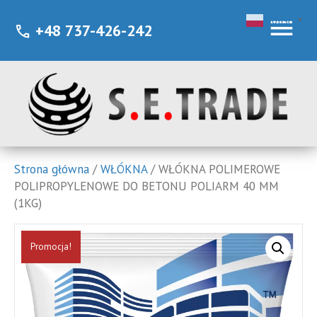
Polish
▼
+48 737-426-242
call
Strona główna
/
WŁÓKNA
/ WŁÓKNA POLIMEROWE
POLIPROPYLENOWE DO BETONU POLIARM 40 MM
(1KG)
Promocja!