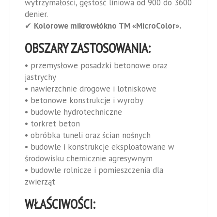
wytrzymałości, gęstość liniowa od 900 do 3600
denier.
✔
Kolorowe mikrowłókno ТМ «MicroColor».
OBSZARY ZASTOSOWANIA:
• przemysłowe posadzki betonowe oraz
jastrychy
• nawierzchnie drogowe i lotniskowe
• betonowe konstrukcje i wyroby
• budowle hydrotechniczne
• torkret beton
• obróbka tuneli oraz ścian nośnych
• budowle i konstrukcje eksploatowane w
środowisku chemicznie agresywnym
• budowle rolnicze i pomieszczenia dla
zwierząt
WŁAŚCIWOŚCI: