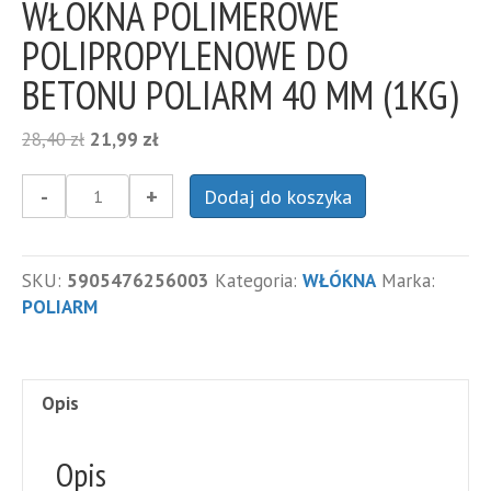
WŁÓKNA POLIMEROWE
POLIPROPYLENOWE DO
BETONU POLIARM 40 MM (1KG)
Pierwotna
Aktualna
28,40
zł
21,99
zł
cena
cena
wynosiła:
wynosi:
-
+
Dodaj do koszyka
ilość
28,40 zł.
21,99 zł.
WŁÓKNA
POLIMEROWE
SKU:
5905476256003
Kategoria:
WŁÓKNA
Marka:
POLIPROPYLENOWE
POLIARM
DO
BETONU
POLIARM
40
Opis
MM
(1KG)
Opis