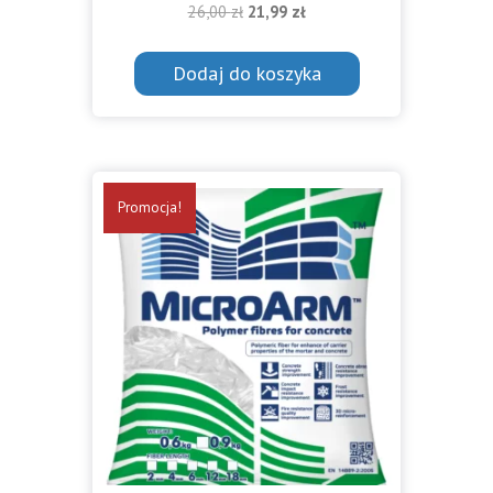
Pierwotna
Aktualna
26,00
zł
21,99
zł
cena
cena
wynosiła:
wynosi:
Dodaj do koszyka
26,00 zł.
21,99 zł.
Promocja!